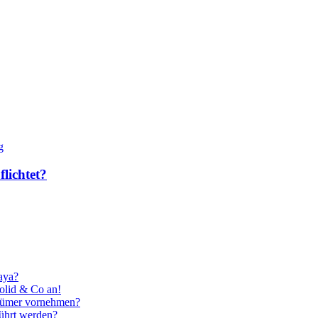
g
lichtet?
aya?
olid & Co an!
tümer vornehmen?
ührt werden?