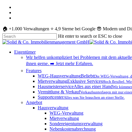
Skip
whatsapp
to
phone
main
email
content
🏠 +1.000 Verwaltungen ⭐️ 4,9 Sterne bei Google 😎 Modern und Dig
Hit enter to search or ESC to close
Close
Search
Menu
Eigentümer
Wir helfen unkompliziert bei Problemen mit dem aktuelle
ihnen gerne. ➡️ Jetzt mehr Erfahren.
Features
WEG-Hausverwaltung
Beliebt
Die WEG-Verwaltung, di
Mietverwaltung
Exklusive Services
Hoch flexibel. Wir
Hausmeisterservice
Alles aus einer Hand
Wir kümmern
Vermittlung & Verkauf
Verkaufsunterlagen mit nur eine
Supportcenter
Alles was Sie brauchen an einer Stelle.
Angebot
Hausverwaltung
WEG-Verwaltung
Mietverwaltung
Sondereigentumsverwaltung
Nebenkostenabrechnung