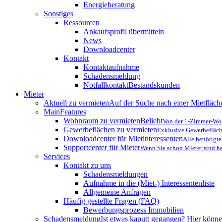
Energieberatung
Sonstiges
Ressourcen
Ankaufsprofil übermitteln
News
Downloadcenter
Kontakt
Kontaktaufnahme
Schadensmeldung
Notfallkontakt
Bestandskunden
Mieter
Aktuell zu vermieten
Auf der Suche nach einer Mietfläche
MainFeatures
Wohnraum zu vermieten
Beliebt
Von der 1-Zimmer-Woh
Gewerbeflächen zu vermieten
Exklusive Gewerbefläch
Downloadcenter für Mietinteressenten
Alle benötigt
Supportcenter für Mieter
Wenn Sie schon Mieter sind ha
Services
Kontakt zu uns
Schadensmeldungen
Aufnahme in die (Miet-) Interessentenliste
Allgemeine Anfragen
Häufig gestellte Fragen (FAQ)
Bewerbungsprozess Immobilien
Schadensmeldung
Ist etwas kaputt gegangen? Hier könne