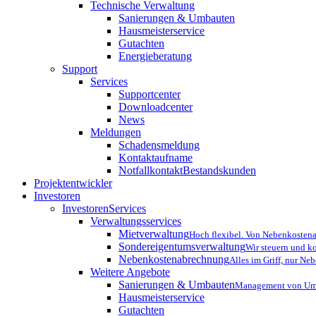
Technische Verwaltung
Sanierungen & Umbauten
Hausmeisterservice
Gutachten
Energieberatung
Support
Services
Supportcenter
Downloadcenter
News
Meldungen
Schadensmeldung
Kontaktaufname
Notfallkontakt
Bestandskunden
Projektentwickler
Investoren
InvestorenServices
Verwaltungsservices
Mietverwaltung
Hoch flexibel. Von Nebenkostena
Sondereigentumsverwaltung
Wir steuern und k
Nebenkostenabrechnung
Alles im Griff, nur N
Weitere Angebote
Sanierungen & Umbauten
Management von Umb
Hausmeisterservice
Gutachten