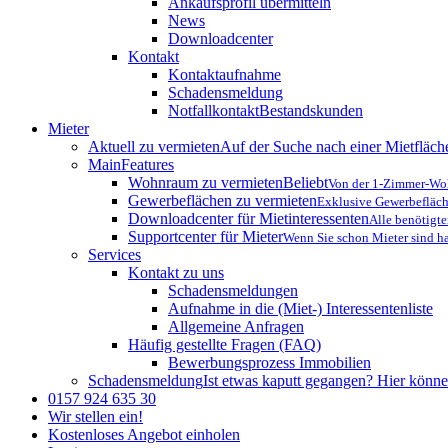
Ankaufsprofil übermitteln
News
Downloadcenter
Kontakt
Kontaktaufnahme
Schadensmeldung
Notfallkontakt
Bestandskunden
Mieter
Aktuell zu vermieten
Auf der Suche nach einer Mietfläche
MainFeatures
Wohnraum zu vermieten
Beliebt
Von der 1-Zimmer-Woh
Gewerbeflächen zu vermieten
Exklusive Gewerbefläch
Downloadcenter für Mietinteressenten
Alle benötigt
Supportcenter für Mieter
Wenn Sie schon Mieter sind ha
Services
Kontakt zu uns
Schadensmeldungen
Aufnahme in die (Miet-) Interessentenliste
Allgemeine Anfragen
Häufig gestellte Fragen (FAQ)
Bewerbungsprozess Immobilien
Schadensmeldung
Ist etwas kaputt gegangen? Hier könne
0157 924 635 30
Wir stellen ein!
Kostenloses Angebot einholen