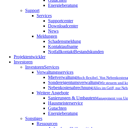
Gutachten
Energieberatung
Support
Services
Supportcenter
Downloadcenter
News
Meldungen
Schadensmeldung
Kontaktaufname
Notfallkontakt
Bestandskunden
Projektentwickler
Investoren
InvestorenServices
Verwaltungsservices
Mietverwaltung
Hoch flexibel. Von Nebenkostena
Sondereigentumsverwaltung
Wir steuern und k
Nebenkostenabrechnung
Alles im Griff, nur N
Weitere Angebote
Sanierungen & Umbauten
Management von Umb
Hausmeisterservice
Gutachten
Energieberatung
Sonstiges
Ressourcen