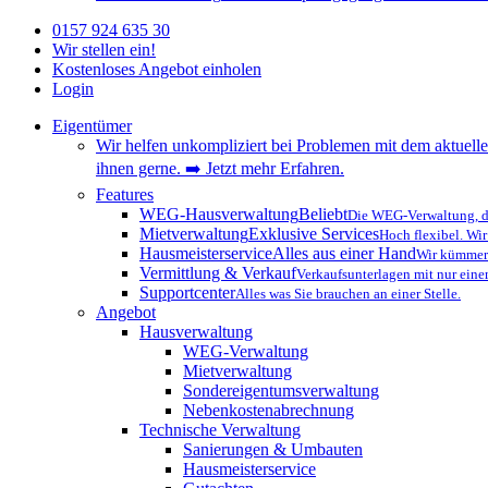
0157 924 635 30
Wir stellen ein!
Kostenloses Angebot einholen
Login
Eigentümer
Wir helfen unkompliziert bei Problemen mit dem aktuelle
ihnen gerne. ➡️ Jetzt mehr Erfahren.
Features
WEG-Hausverwaltung
Beliebt
Die WEG-Verwaltung, di
Mietverwaltung
Exklusive Services
Hoch flexibel. Wir
Hausmeisterservice
Alles aus einer Hand
Wir kümmern
Vermittlung & Verkauf
Verkaufsunterlagen mit nur eine
Supportcenter
Alles was Sie brauchen an einer Stelle.
Angebot
Hausverwaltung
WEG-Verwaltung
Mietverwaltung
Sondereigentumsverwaltung
Nebenkostenabrechnung
Technische Verwaltung
Sanierungen & Umbauten
Hausmeisterservice