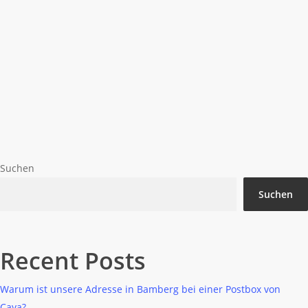
Mietverwaltung
Sondereigentumsverwaltung
Vermietung
Vermittlung und Verkauf
WEG Verwaltung
Wie sieht eine richtige
Betriebskostenabrechnung
aus und welche Fristen gilt es
einzuhalten?
Suchen
Suchen
Recent Posts
Warum ist unsere Adresse in Bamberg bei einer Postbox von
Caya?