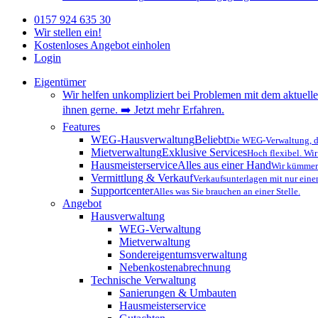
0157 924 635 30
Wir stellen ein!
Kostenloses Angebot einholen
Login
Eigentümer
Wir helfen unkompliziert bei Problemen mit dem aktuelle
ihnen gerne. ➡️ Jetzt mehr Erfahren.
Features
WEG-Hausverwaltung
Beliebt
Die WEG-Verwaltung, di
Mietverwaltung
Exklusive Services
Hoch flexibel. Wir
Hausmeisterservice
Alles aus einer Hand
Wir kümmern
Vermittlung & Verkauf
Verkaufsunterlagen mit nur eine
Supportcenter
Alles was Sie brauchen an einer Stelle.
Angebot
Hausverwaltung
WEG-Verwaltung
Mietverwaltung
Sondereigentumsverwaltung
Nebenkostenabrechnung
Technische Verwaltung
Sanierungen & Umbauten
Hausmeisterservice