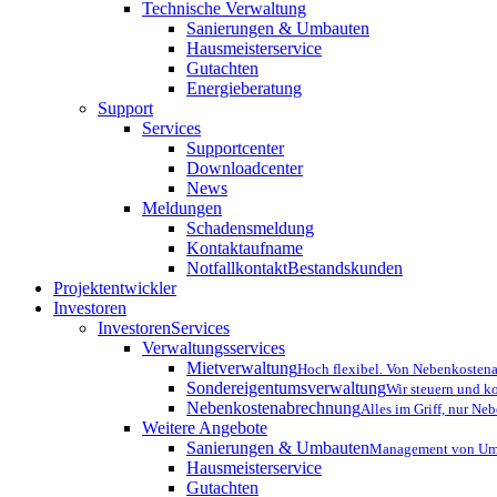
Technische Verwaltung
Sanierungen & Umbauten
Hausmeisterservice
Gutachten
Energieberatung
Support
Services
Supportcenter
Downloadcenter
News
Meldungen
Schadensmeldung
Kontaktaufname
Notfallkontakt
Bestandskunden
Projektentwickler
Investoren
InvestorenServices
Verwaltungsservices
Mietverwaltung
Hoch flexibel. Von Nebenkostena
Sondereigentumsverwaltung
Wir steuern und k
Nebenkostenabrechnung
Alles im Griff, nur N
Weitere Angebote
Sanierungen & Umbauten
Management von Umb
Hausmeisterservice
Gutachten