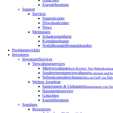
Gutachten
Energieberatung
Support
Services
Supportcenter
Downloadcenter
News
Meldungen
Schadensmeldung
Kontaktaufname
Notfallkontakt
Bestandskunden
Projektentwickler
Investoren
InvestorenServices
Verwaltungsservices
Mietverwaltung
Hoch flexibel. Von Nebenkostena
Sondereigentumsverwaltung
Wir steuern und k
Nebenkostenabrechnung
Alles im Griff, nur N
Weitere Angebote
Sanierungen & Umbauten
Management von Umb
Hausmeisterservice
Gutachten
Energieberatung
Sonstiges
Ressourcen