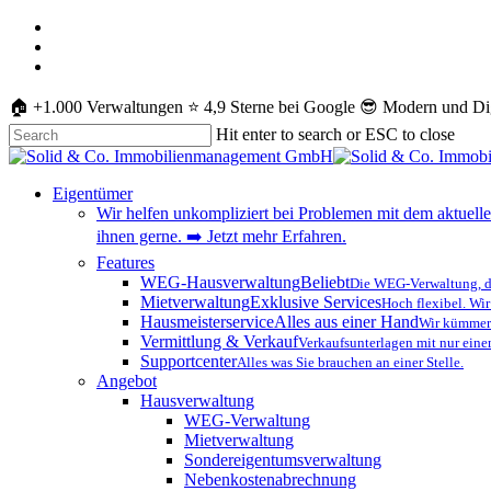
Skip
whatsapp
to
phone
main
email
content
🏠 +1.000 Verwaltungen ⭐️ 4,9 Sterne bei Google 😎 Modern und Dig
Hit enter to search or ESC to close
Close
Search
Menu
Eigentümer
Wir helfen unkompliziert bei Problemen mit dem aktuelle
ihnen gerne. ➡️ Jetzt mehr Erfahren.
Features
WEG-Hausverwaltung
Beliebt
Die WEG-Verwaltung, di
Mietverwaltung
Exklusive Services
Hoch flexibel. Wir
Hausmeisterservice
Alles aus einer Hand
Wir kümmern
Vermittlung & Verkauf
Verkaufsunterlagen mit nur eine
Supportcenter
Alles was Sie brauchen an einer Stelle.
Angebot
Hausverwaltung
WEG-Verwaltung
Mietverwaltung
Sondereigentumsverwaltung
Nebenkostenabrechnung