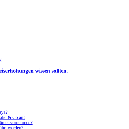
g
eiserhöhungen wissen sollten.
aya?
olid & Co an!
tümer vornehmen?
ührt werden?