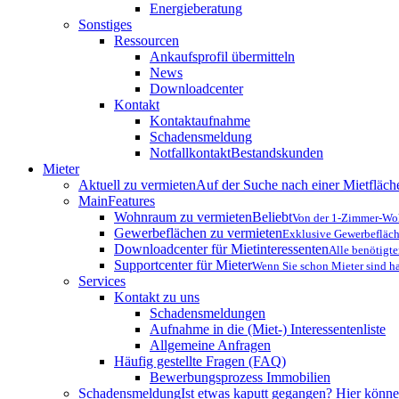
Energieberatung
Sonstiges
Ressourcen
Ankaufsprofil übermitteln
News
Downloadcenter
Kontakt
Kontaktaufnahme
Schadensmeldung
Notfallkontakt
Bestandskunden
Mieter
Aktuell zu vermieten
Auf der Suche nach einer Mietfläche
MainFeatures
Wohnraum zu vermieten
Beliebt
Von der 1-Zimmer-Woh
Gewerbeflächen zu vermieten
Exklusive Gewerbefläch
Downloadcenter für Mietinteressenten
Alle benötigt
Supportcenter für Mieter
Wenn Sie schon Mieter sind ha
Services
Kontakt zu uns
Schadensmeldungen
Aufnahme in die (Miet-) Interessentenliste
Allgemeine Anfragen
Häufig gestellte Fragen (FAQ)
Bewerbungsprozess Immobilien
Schadensmeldung
Ist etwas kaputt gegangen? Hier könne