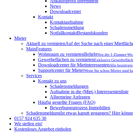
Ankaufsprofil übermitteln
News
Downloadcenter
Kontakt
Kontaktaufnahme
Schadensmeldung
Notfallkontakt
Bestandskunden
Mieter
Aktuell zu vermieten
Auf der Suche nach einer Mietfläche
MainFeatures
Wohnraum zu vermieten
Beliebt
Von der 1-Zimmer-Woh
Gewerbeflächen zu vermieten
Exklusive Gewerbefläch
Downloadcenter für Mietinteressenten
Alle benötigt
Supportcenter für Mieter
Wenn Sie schon Mieter sind ha
Services
Kontakt zu uns
Schadensmeldungen
Aufnahme in die (Miet-) Interessentenliste
Allgemeine Anfragen
Häufig gestellte Fragen (FAQ)
Bewerbungsprozess Immobilien
Schadensmeldung
Ist etwas kaputt gegangen? Hier könne
0157 924 635 30
Wir stellen ein!
Kostenloses Angebot einholen