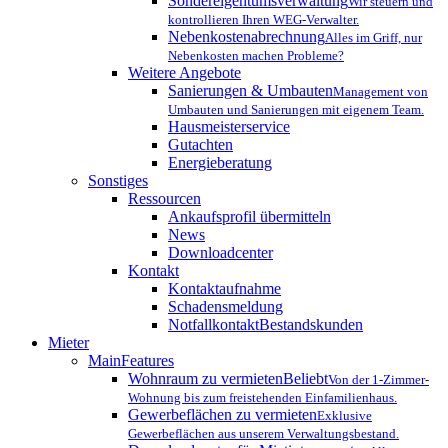
Sondereigentumsverwaltung
Wir steuern und
kontrollieren Ihren WEG-Verwalter.
Nebenkostenabrechnung
Alles im Griff, nur
Nebenkosten machen Probleme?
Weitere Angebote
Sanierungen & Umbauten
Management von
Umbauten und Sanierungen mit eigenem Team.
Hausmeisterservice
Gutachten
Energieberatung
Sonstiges
Ressourcen
Ankaufsprofil übermitteln
News
Downloadcenter
Kontakt
Kontaktaufnahme
Schadensmeldung
Notfallkontakt
Bestandskunden
Mieter
MainFeatures
Wohnraum zu vermieten
Beliebt
Von der 1-Zimmer-
Wohnung bis zum freistehenden Einfamilienhaus.
Gewerbeflächen zu vermieten
Exklusive
Gewerbeflächen aus unserem Verwaltungsbestand.