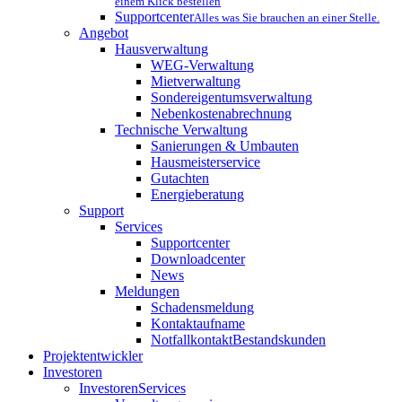
einem Klick bestellen
Supportcenter
Alles was Sie brauchen an einer Stelle.
Angebot
Hausverwaltung
WEG-Verwaltung
Mietverwaltung
Sondereigentumsverwaltung
Nebenkostenabrechnung
Technische Verwaltung
Sanierungen & Umbauten
Hausmeisterservice
Gutachten
Energieberatung
Support
Services
Supportcenter
Downloadcenter
News
Meldungen
Schadensmeldung
Kontaktaufname
Notfallkontakt
Bestandskunden
Projektentwickler
Investoren
InvestorenServices