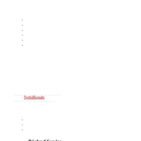
WEG Verwaltung
Mietverwaltung
Nebenkostenabrechnung
Hausmeisterservice
Gutachten
Energieberatung
Schadensmeldung
Notfallkonakt
Kontakt
Karriere
Blog