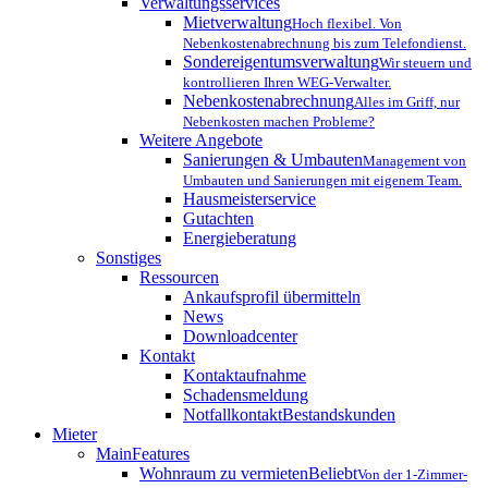
Verwaltungsservices
Mietverwaltung
Hoch flexibel. Von
Nebenkostenabrechnung bis zum Telefondienst.
Sondereigentumsverwaltung
Wir steuern und
kontrollieren Ihren WEG-Verwalter.
Nebenkostenabrechnung
Alles im Griff, nur
Nebenkosten machen Probleme?
Weitere Angebote
Sanierungen & Umbauten
Management von
Umbauten und Sanierungen mit eigenem Team.
Hausmeisterservice
Gutachten
Energieberatung
Sonstiges
Ressourcen
Ankaufsprofil übermitteln
News
Downloadcenter
Kontakt
Kontaktaufnahme
Schadensmeldung
Notfallkontakt
Bestandskunden
Mieter
MainFeatures
Wohnraum zu vermieten
Beliebt
Von der 1-Zimmer-