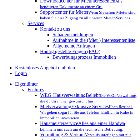
Downloadcenter für Mietinteressenten
Alle
benötigten Dokumente an einem Ort.
Supportcenter für Mieter
Wenn Sie schon Mieter sind
haben Sie hier Zugang zu all unseren Mieter-Services.
Services
Kontakt zu uns
Schadensmeldungen
Aufnahme in die (Miet-) Interessentenliste
Allgemeine Anfragen
Häufig gestellte Fragen (FAQ)
Bewerbungsprozess Immobilien
Kostenloses Angebot einholen
Login
Eigentümer
Features
WEG-Hausverwaltung
Beliebt
Die WEG-Verwaltung,
die du dir immer gewünscht hast.
Mietverwaltung
Exklusive Services
Hoch flexibel.
Wir gehen sogar für Sie ans Telefon. Endlich in Ruhe in
Immobilien investieren.
Hausmeisterservice
Alles aus einer Hand
Wir
kümmern uns auch um die technische Betreuung.
Vermittlung & Verkauf
Verkaufsunterlagen mit nur