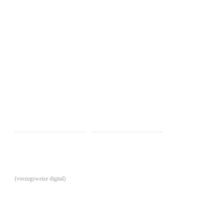
Whatsapp senden
Kontaktformular
Postadresse
(vorzugsweise digital)
Solid & Co. Immobilienmanagement GmbH
CAYA Postbox 855367
96035 Bamberg