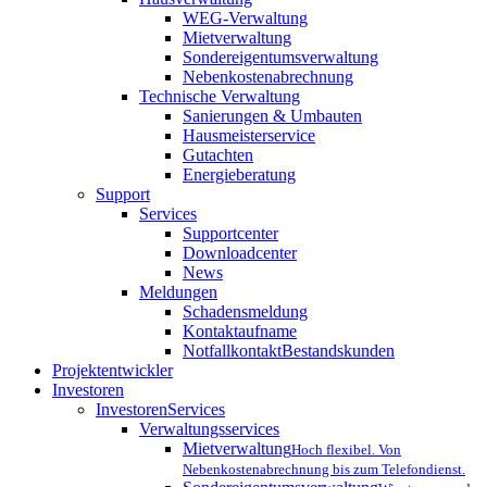
WEG-Verwaltung
Mietverwaltung
Sondereigentumsverwaltung
Nebenkostenabrechnung
Technische Verwaltung
Sanierungen & Umbauten
Hausmeisterservice
Gutachten
Energieberatung
Support
Services
Supportcenter
Downloadcenter
News
Meldungen
Schadensmeldung
Kontaktaufname
Notfallkontakt
Bestandskunden
Projektentwickler
Investoren
InvestorenServices
Verwaltungsservices
Mietverwaltung
Hoch flexibel. Von
Nebenkostenabrechnung bis zum Telefondienst.