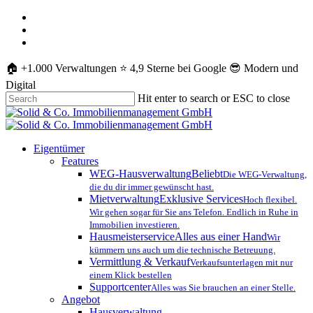
Skip
whatsapp
to
phone
main
email
content
🏠 +1.000 Verwaltungen ⭐️ 4,9 Sterne bei Google 😎 Modern und
Digital
Hit enter to search or ESC to close
Close
Search
Menu
Eigentümer
Features
WEG-Hausverwaltung
Beliebt
Die WEG-Verwaltung,
die du dir immer gewünscht hast.
Mietverwaltung
Exklusive Services
Hoch flexibel.
Wir gehen sogar für Sie ans Telefon. Endlich in Ruhe in
Immobilien investieren.
Hausmeisterservice
Alles aus einer Hand
Wir
kümmern uns auch um die technische Betreuung.
Vermittlung & Verkauf
Verkaufsunterlagen mit nur
einem Klick bestellen
Supportcenter
Alles was Sie brauchen an einer Stelle.
Angebot
Hausverwaltung