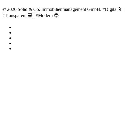
© 2026 Solid & Co. Immobilienmanagement GmbH. #Digital📱 |
#Transparent 💻 | #Modern 😎
facebook
linkedin
google-
plus
instagram
whatsapp